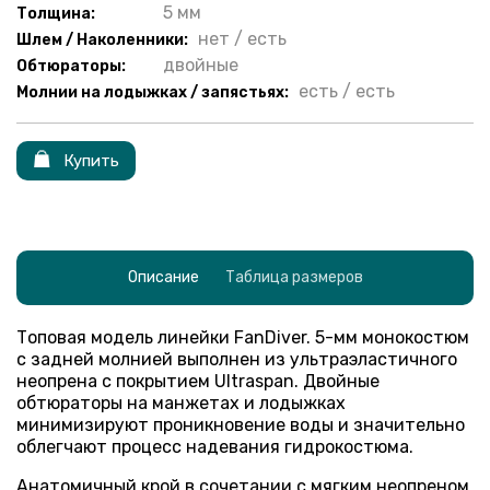
5 мм
Толщина:
нет / есть
Шлем / Наколенники:
двойные
Обтюраторы:
есть / есть
Молнии на лодыжках / запястьях:
Купить
Описание
Таблица размеров
Топовая модель линейки FanDiver. 5-мм монокостюм
с задней молнией выполнен из ультраэластичного
неопрена с покрытием Ultraspan. Двойные
обтюраторы на манжетах и лодыжках
минимизируют проникновение воды и значительно
облегчают процесс надевания гидрокостюма.
Анатомичный крой в сочетании с мягким неопреном