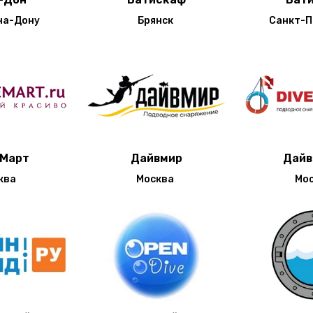
на-Дону
Брянск
Санкт-П
 Март
Дайвмир
Дайв
ква
Москва
Мо