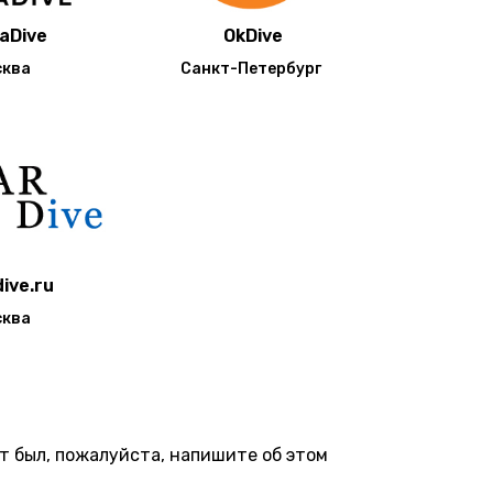
aDive
OkDive
сква
Санкт-Петербург
ive.ru
сква
ут был, пожалуйста, напишите об этом