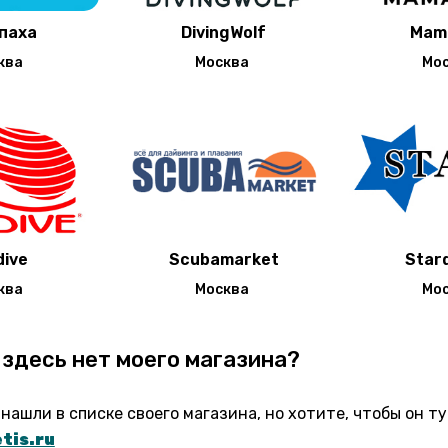
паха
DivingWolf
Mam
ква
Москва
Мо
dive
Scubamarket
Stard
ква
Москва
Мо
здесь нет моего магазина?
 нашли в списке своего магазина, но хотите, чтобы он т
tis.ru