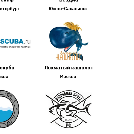
етербург
Южно-Сахалинск
скуба
Лохматый кашалот
сква
Москва