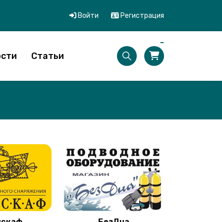
Войти
Регистрация
ости
Статьи
искаф
БезДна