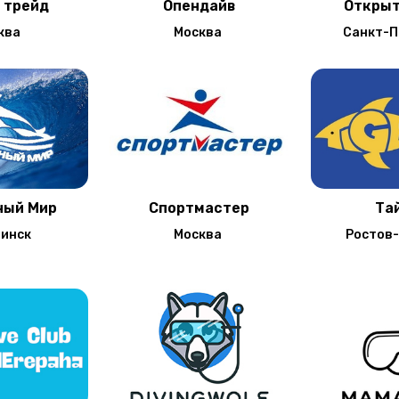
 трейд
Опендайв
Открыт
ква
Москва
Санкт-П
ный Мир
Спортмастер
Та
бинск
Москва
Ростов