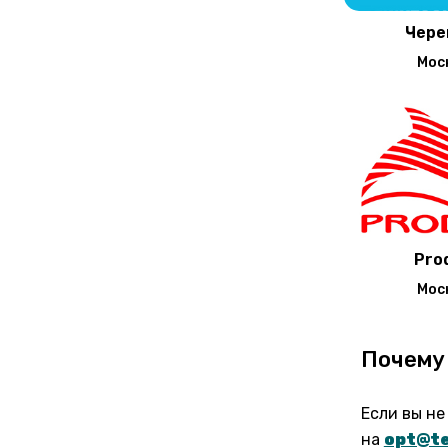
Чере
Мос
Pro
Мос
Почему 
Если вы не
на
opt@te