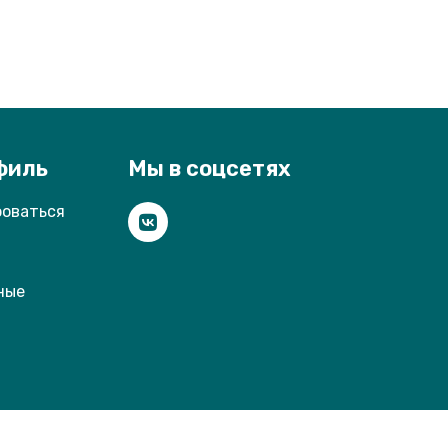
филь
Мы в соцсетях
роваться
ные